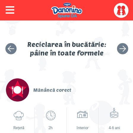
≡
Skip to main content
Skip to navigation
My
account
menu
Colorează cu Dino
Reciclarea în bucătărie:
Activitatea
Următo
Video
pâine în toate formele
anterioară
activita
Joacă-te
Mănâncă corect
Activități
Idei & sfaturi
Rețetă
2h
Interior
4-6 ani