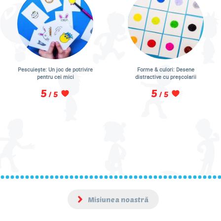
Pescuiește: Un joc de potrivire
Forme & culori: Desene
pentru cei mici
distractive cu preșcolarii
5
5
/ 5
/ 5
Misiunea noastră