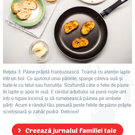
Rețeta 3: Pâine prăjită franțuzească: Toarnă cu atenție lapte
într-un bol. Cu ajutorul unui părinte, sparge câteva ouă și
bate-le cu telul sau furculița. Scufundă câte o felie de pâine
în lapte și apoi în ouă. E rândul adultului să pună niște unt
într-o tigaie încinsă și să rumenească pâinea pe ambele
părți. Acum e rândul tău, presară peste feliile de pâine prăjite
scorțișoară și zahăr pudră. Delicios!
Creează jurnalul familiei tale