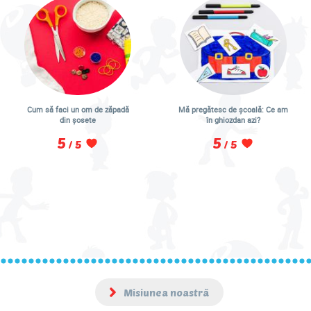
Cum să faci un om de zăpadă
Mă pregătesc de școală: Ce am
din șosete
în ghiozdan azi?
5
5
/ 5
/ 5
Misiunea noastră