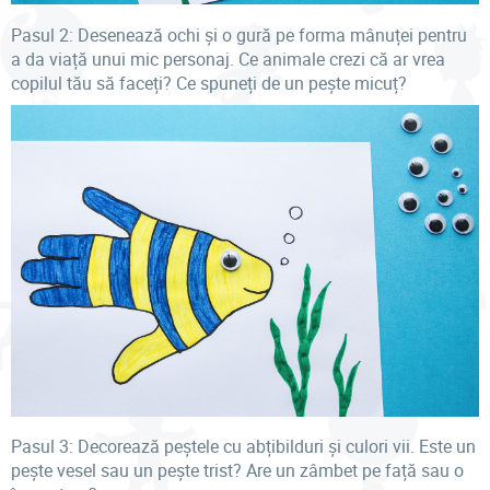
Pasul 2: Desenează ochi și o gură pe forma mânuței pentru
a da viață unui mic personaj. Ce animale crezi că ar vrea
copilul tău să faceți? Ce spuneți de un pește micuț?
Pasul 3: Decorează peștele cu abțibilduri și culori vii. Este un
pește vesel sau un pește trist? Are un zâmbet pe față sau o