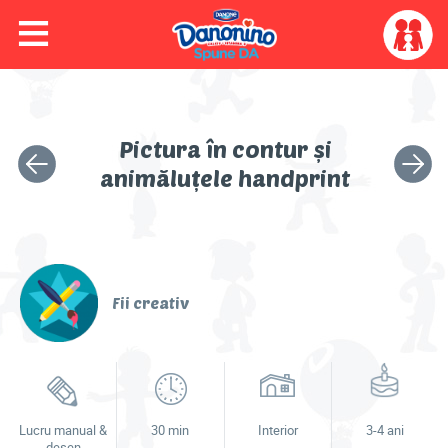
≡
Skip to main content
Skip to navigation
My
account
menu
Colorează cu Dino
Pictura în contur și
Activitatea
Următo
Video
animăluțele handprint
anterioară
activita
Joacă-te
Fii creativ
Activități
Idei & sfaturi
Lucru manual &
30 min
Interior
3-4 ani
desen