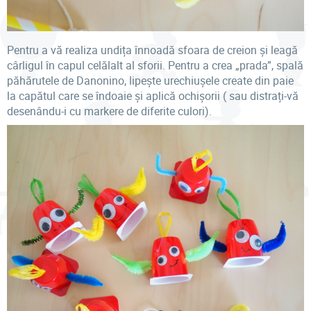
Pentru a vă realiza undița înnoadă sfoara de creion și leagă
cârligul în capul celălalt al sforii. Pentru a crea „prada”, spală
păhărutele de Danonino, lipește urechiușele create din paie
la capătul care se îndoaie și aplică ochișorii ( sau distrați-vă
desenându-i cu markere de diferite culori).