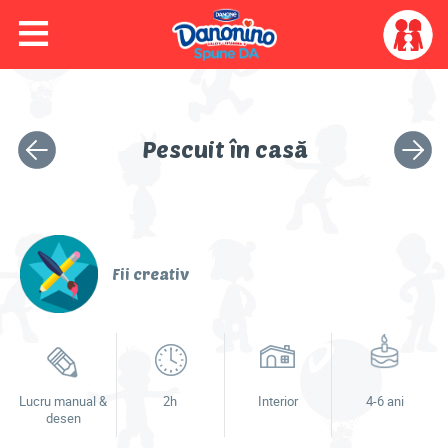
≡
Skip to main content
Skip to navigation
My
account
menu
Colorează cu Dino
Activitatea
Următo
Pescuit în casă
anterioară
activita
Video
Joacă-te
Fii creativ
Activități
Idei & sfaturi
Lucru manual &
2h
Interior
4-6 ani
desen