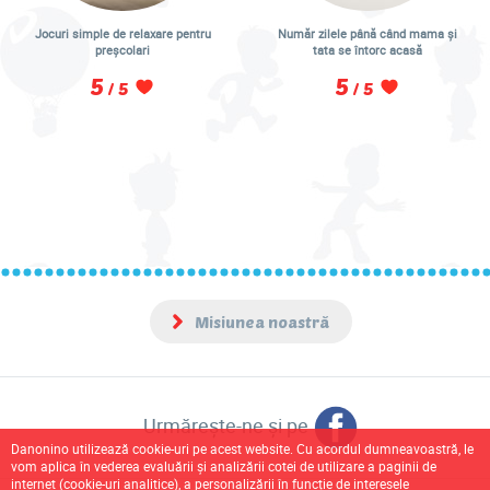
Jocuri simple de relaxare pentru
Număr zilele până când mama și
preșcolari
tata se întorc acasă
5
5
/ 5
/ 5
Misiunea noastră
Facebook
Urmărește-ne și pe
Danonino utilizează cookie-uri pe acest website. Cu acordul dumneavoastră, le
vom aplica în vederea evaluării și analizării cotei de utilizare a paginii de
internet (cookie-uri analitice), a personalizării în funcție de interesele