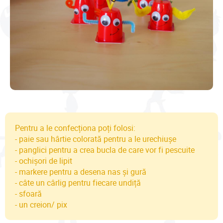
Pentru a le confecționa poți folosi:
- paie sau hârtie colorată pentru a le urechiușe
- panglici pentru a crea bucla de care vor fi pescuite
- ochișori de lipit
- markere pentru a desena nas și gură
- câte un cârlig pentru fiecare undiță
- sfoară
- un creion/ pix