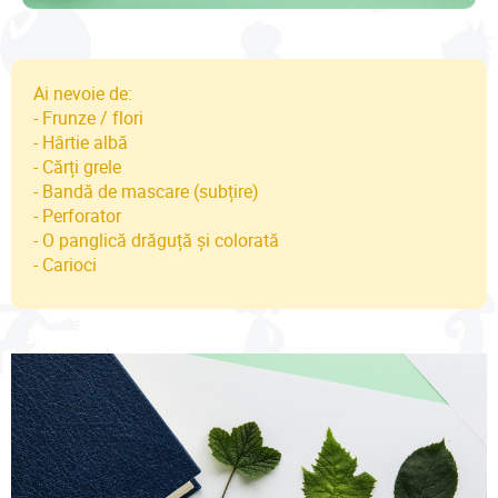
Ai nevoie de:
- Frunze / flori
- Hârtie albă
- Cărți grele
- Bandă de mascare (subțire)
- Perforator
- O panglică drăguță și colorată
- Carioci