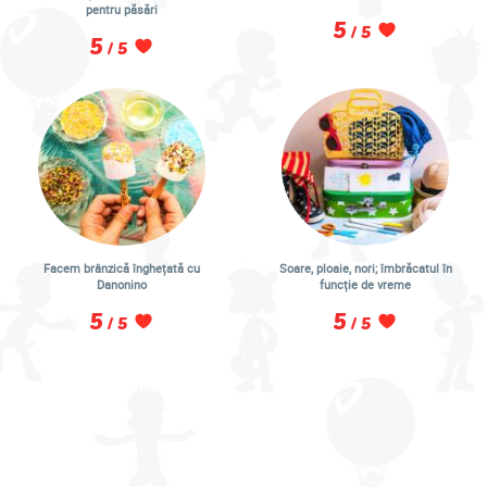
pentru păsări
5
/ 5
5
/ 5
Facem brânzică înghețată cu
Soare, ploaie, nori; îmbrăcatul în
Danonino
funcție de vreme
5
5
/ 5
/ 5