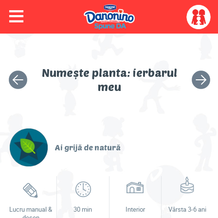
≡
Skip to main content
Skip to navigation
My
account
menu
Colorează cu Dino
Numește planta: ierbarul
Activitatea
Următo
Video
meu
anterioară
activita
Joacă-te
Ai grijă de natură
Activități
Idei & sfaturi
Lucru manual &
30 min
Interior
Vârsta 3-6 ani
desen