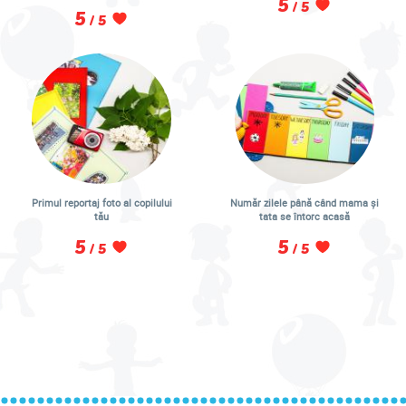
5
/ 5
5
/ 5
Primul reportaj foto al copilului
Număr zilele până când mama și
tău
tata se întorc acasă
5
5
/ 5
/ 5