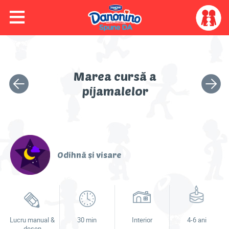
≡
Skip to main content
Skip to navigation
My
account
menu
Colorează cu Dino
Marea cursă a
Activitatea
Următo
Video
pijamalelor
anterioară
activita
Joacă-te
Odihnă și visare
Activități
Idei & sfaturi
Lucru manual &
30 min
Interior
4-6 ani
desen