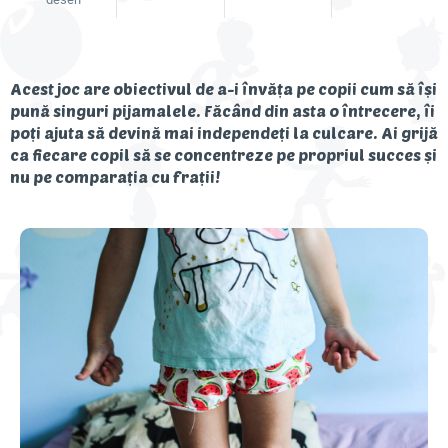
Descoperă Danonino
Acest joc are obiectivul de a-i învăța pe copii cum să își
pună singuri pijamalele. Făcând din asta o întrecere, îi
poți ajuta să devină mai independeți la culcare. Ai grijă
ca fiecare copil să se concentreze pe propriul succes și
nu pe comparația cu frații!