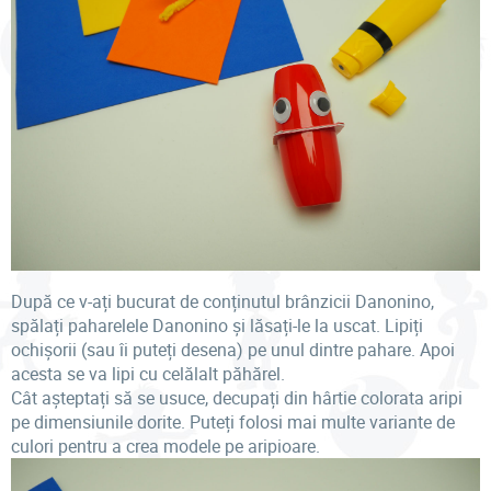
După ce v-ați bucurat de conținutul brânzicii Danonino,
spălați paharelele Danonino și lăsați-le la uscat. Lipiți
ochișorii (sau îi puteți desena) pe unul dintre pahare. Apoi
acesta se va lipi cu celălalt păhărel.
Cât așteptați să se usuce, decupați din hârtie colorata aripi
pe dimensiunile dorite. Puteți folosi mai multe variante de
culori pentru a crea modele pe aripioare.